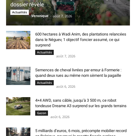
dossier révèle
Actualités
Veronique
-
août 7, 2026
600 hectares à Wadi Anim, des plantations relancées
dans le Néguev, 1 objectif foncier assumé, ce qui
surprend
Actualités
août 7, 2026
Semences de cheval livrées par erreur à Formerie :
quand deux rues au même nom sèment la pagaille
Actualités
août 6, 2026
4×4 AWD, sans câble, jusqu’à 3 500 m, ce robot
tondeuse Dreame A3 surprend sur les grands terrains
Gazon
août 6, 2026
5 milliards d’euros, 6 mois, précompte mobilier record