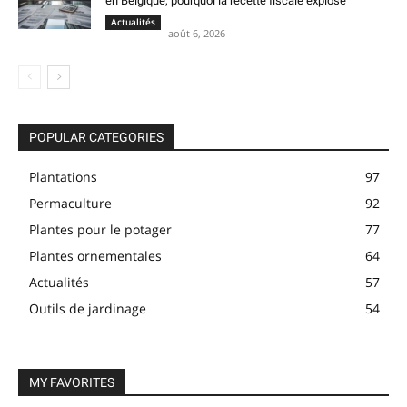
en Belgique, pourquoi la recette fiscale explose
Actualités
août 6, 2026
POPULAR CATEGORIES
Plantations
97
Permaculture
92
Plantes pour le potager
77
Plantes ornementales
64
Actualités
57
Outils de jardinage
54
MY FAVORITES