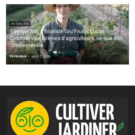
ACTUALITÉS
1 verger bio, 1 finaliste Gru’Fruits, Lucas
Crochon vise Graines d’agriculteurs, ce que son
dossier révèle
0
Veronique
-
août 7, 2026