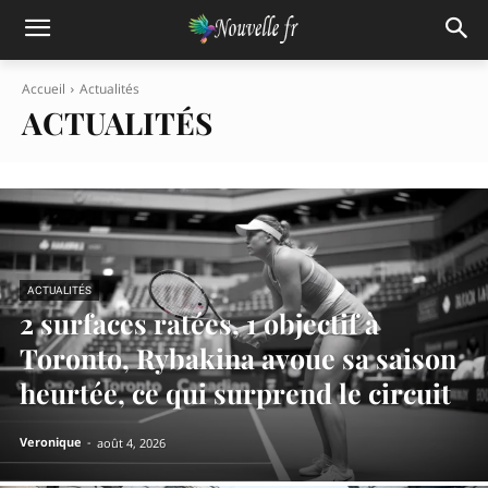
Accueil
Actualités
ACTUALITÉS
ACTUALITÉS
2 surfaces ratées, 1 objectif à
Toronto, Rybakina avoue sa saison
heurtée, ce qui surprend le circuit
Veronique
-
août 4, 2026