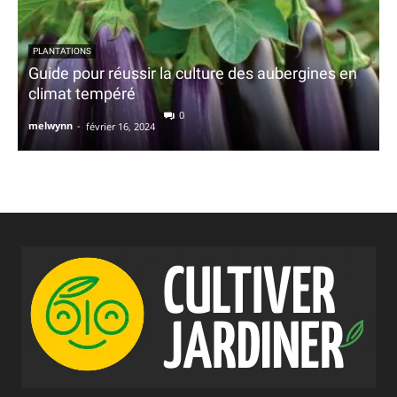
PLANTATIONS
Guide pour réussir la culture des aubergines en
climat tempéré
0
melwynn
-
février 16, 2024