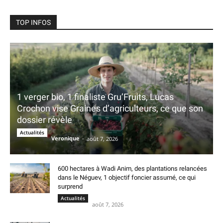
TOP INFOS
1 verger bio, 1 finaliste Gru’Fruits, Lucas
Crochon vise Graines d’agriculteurs, ce que son
dossier révèle
Actualités
Veronique
-
août 7, 2026
600 hectares à Wadi Anim, des plantations relancées
dans le Néguev, 1 objectif foncier assumé, ce qui
surprend
Actualités
août 7, 2026