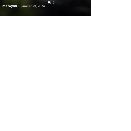
0
melwynn
-
janvier 29, 2024