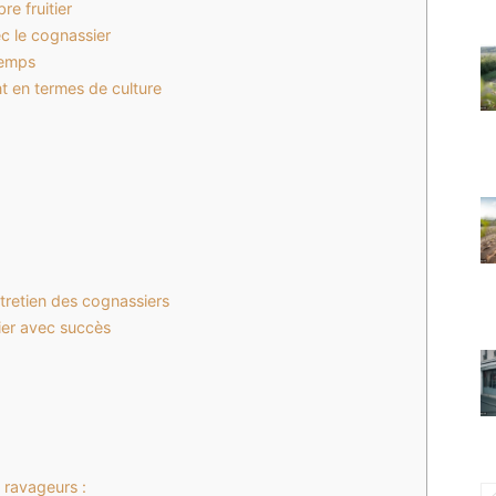
e fruitier
c le cognassier
temps
nt en termes de culture
ntretien des cognassiers
ier avec succès
 ravageurs :