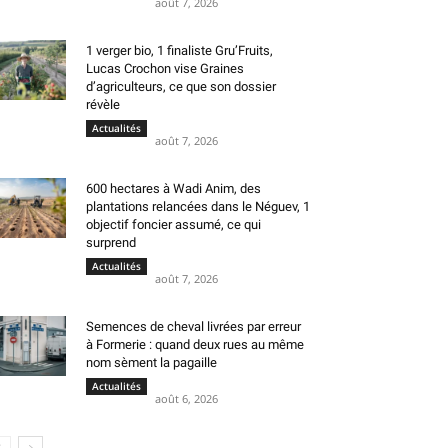
août 7, 2026
1 verger bio, 1 finaliste Gru’Fruits,
Lucas Crochon vise Graines
d’agriculteurs, ce que son dossier
révèle
Actualités
août 7, 2026
600 hectares à Wadi Anim, des
plantations relancées dans le Néguev, 1
objectif foncier assumé, ce qui
surprend
Actualités
août 7, 2026
Semences de cheval livrées par erreur
à Formerie : quand deux rues au même
nom sèment la pagaille
Actualités
août 6, 2026