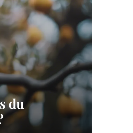
es du
?