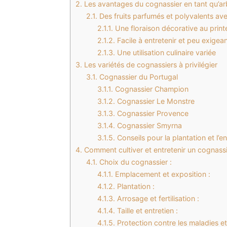
2.
Les avantages du cognassier en tant qu’arbr
2.1.
Des fruits parfumés et polyvalents ave
2.1.1.
Une floraison décorative au prin
2.1.2.
Facile à entretenir et peu exigea
2.1.3.
Une utilisation culinaire variée
3.
Les variétés de cognassiers à privilégier
3.1.
Cognassier du Portugal
3.1.1.
Cognassier Champion
3.1.2.
Cognassier Le Monstre
3.1.3.
Cognassier Provence
3.1.4.
Cognassier Smyrna
3.1.5.
Conseils pour la plantation et l’e
4.
Comment cultiver et entretenir un cognass
4.1.
Choix du cognassier :
4.1.1.
Emplacement et exposition :
4.1.2.
Plantation :
4.1.3.
Arrosage et fertilisation :
4.1.4.
Taille et entretien :
4.1.5.
Protection contre les maladies et