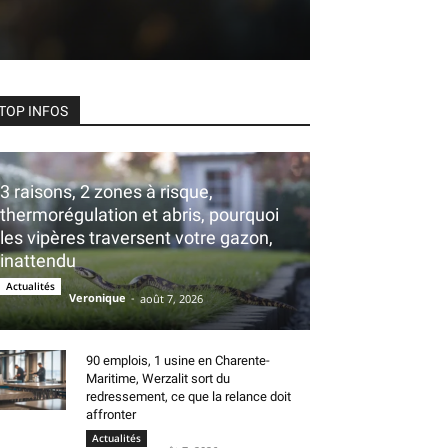
TOP INFOS
3 raisons, 2 zones à risque,
thermorégulation et abris, pourquoi
les vipères traversent votre gazon,
inattendu
Actualités
Veronique
-
août 7, 2026
90 emplois, 1 usine en Charente-
Maritime, Werzalit sort du
redressement, ce que la relance doit
affronter
Actualités