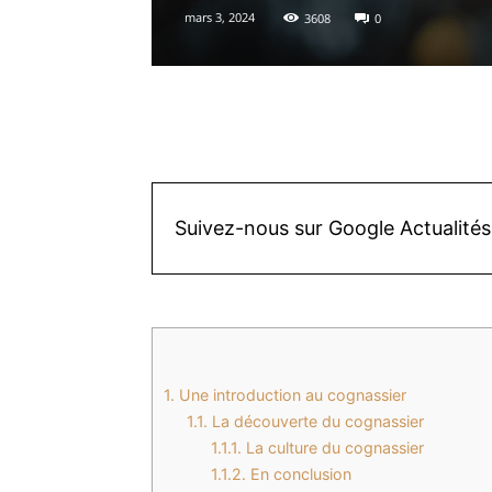
mars 3, 2024
3608
0
Facebook
X
Pinterest
Suivez-nous sur Google Actualités
1.
Une introduction au cognassier
1.1.
La découverte du cognassier
1.1.1.
La culture du cognassier
1.1.2.
En conclusion