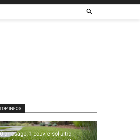
ULTURE
RECETTES
MORE
TOP INFOS
0 arrosage, 1 couvre-sol ultra