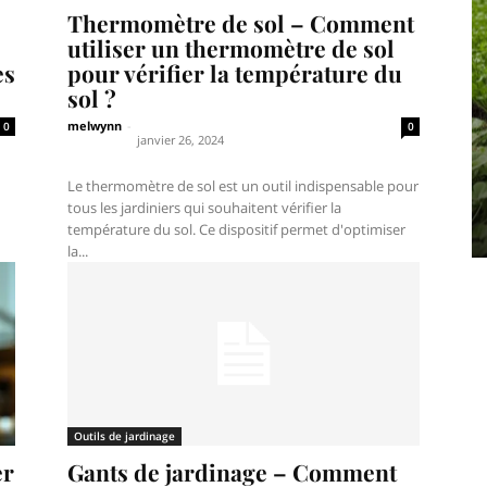
Thermomètre de sol – Comment
utiliser un thermomètre de sol
es
pour vérifier la température du
sol ?
melwynn
-
0
0
janvier 26, 2024
Le thermomètre de sol est un outil indispensable pour
tous les jardiniers qui souhaitent vérifier la
température du sol. Ce dispositif permet d'optimiser
la...
Outils de jardinage
er
Gants de jardinage – Comment