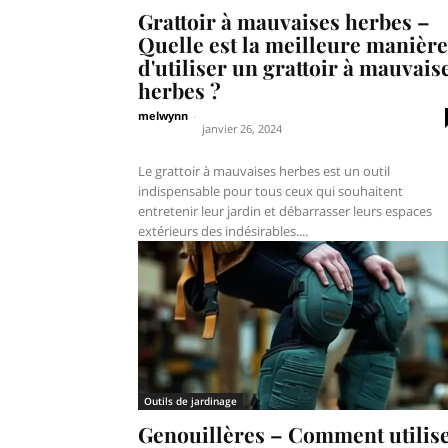
Grattoir à mauvaises herbes –
Quelle est la meilleure manière
d'utiliser un grattoir à mauvais
herbes ?
melwynn
-
janvier 26, 2024
Le grattoir à mauvaises herbes est un outil
indispensable pour tous ceux qui souhaitent
entretenir leur jardin et débarrasser leurs espaces
extérieurs des indésirables....
Outils de jardinage
Genouillères – Comment utilis