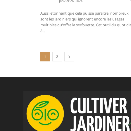
janvier 26, 2024
Aussi étonnant que cela puisse paraître, nombreux
sont les jardiniers qui ignorent encore les usages
multiples qu'offre la serfouette. Cet outil du quotidi
à...
1
2