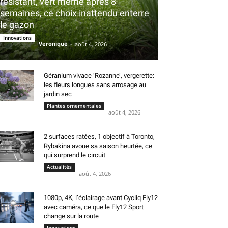
résistant, vert même après 8
semaines, ce choix inattendu enterre
le gazon
Innovations
Veronique
-
août 4, 2026
Géranium vivace ‘Rozanne’, vergerette:
les fleurs longues sans arrosage au
jardin sec
Plantes ornementales
août 4, 2026
2 surfaces ratées, 1 objectif à Toronto,
Rybakina avoue sa saison heurtée, ce
qui surprend le circuit
Actualités
août 4, 2026
1080p, 4K, l’éclairage avant Cycliq Fly12
avec caméra, ce que le Fly12 Sport
change sur la route