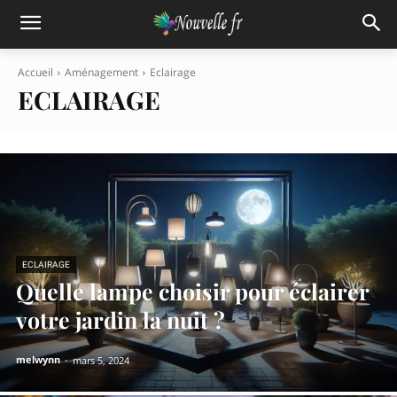
Accueil
Aménagement
Eclairage
ECLAIRAGE
ECLAIRAGE
Quelle lampe choisir pour éclairer
votre jardin la nuit ?
melwynn
-
mars 5, 2024