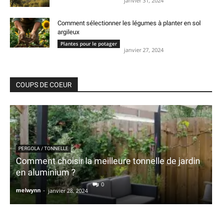
janvier 31, 2024
Comment sélectionner les légumes à planter en sol
argileux
Plantes pour le potager
janvier 27, 2024
COUPS DE COEUR
PERGOLA / TONNELLE
Comment choisir la meilleure tonnelle de jardin
en aluminium ?
0
melwynn
-
janvier 28, 2024