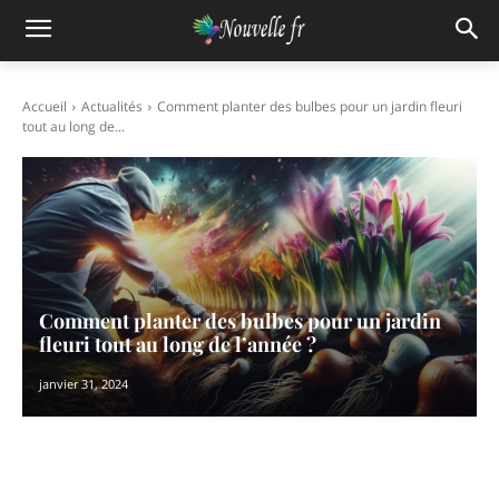
Accueil
Actualités
Comment planter des bulbes pour un jardin fleuri
tout au long de...
Comment planter des bulbes pour un jardin
fleuri tout au long de l’année ?
janvier 31, 2024
Facebook
X
Pinterest
WhatsAp