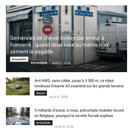
Semences de cheval livrées par erreur à
Formerie : quand deux rues au même nom
sèment la pagaille
Actualités
Veronique
-
août 6, 2026
4×4 AWD, sans câble, jusqu’à 3 500 m, ce robot
tondeuse Dreame A3 surprend sur les grands terrains
Gazon
août 6, 2026
5 milliards d’euros, 6 mois, précompte mobilier record
en Belgique, pourquoi la recette fiscale explose
Actualités
août 6, 2026