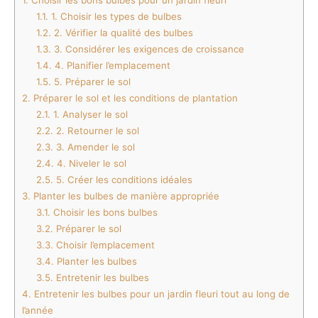
1.
Choisir les bons bulbes pour un jardin fleuri
1.1.
1. Choisir les types de bulbes
1.2.
2. Vérifier la qualité des bulbes
1.3.
3. Considérer les exigences de croissance
1.4.
4. Planifier l’emplacement
1.5.
5. Préparer le sol
2.
Préparer le sol et les conditions de plantation
2.1.
1. Analyser le sol
2.2.
2. Retourner le sol
2.3.
3. Amender le sol
2.4.
4. Niveler le sol
2.5.
5. Créer les conditions idéales
3.
Planter les bulbes de manière appropriée
3.1.
Choisir les bons bulbes
3.2.
Préparer le sol
3.3.
Choisir l’emplacement
3.4.
Planter les bulbes
3.5.
Entretenir les bulbes
4.
Entretenir les bulbes pour un jardin fleuri tout au long de
l’année