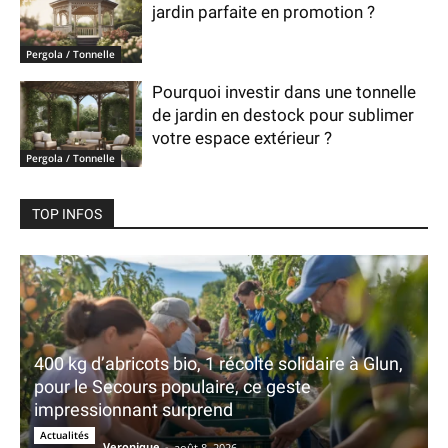
jardin parfaite en promotion ?
Pergola / Tonnelle
Pourquoi investir dans une tonnelle
de jardin en destock pour sublimer
votre espace extérieur ?
Pergola / Tonnelle
TOP INFOS
400 kg d’abricots bio, 1 récolte solidaire à Glun,
pour le Secours populaire, ce geste
impressionnant surprend
Actualités
Veronique
-
août 8, 2026