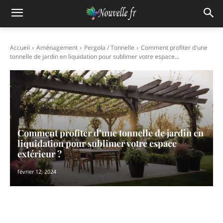
Accueil
Aménagement
Pergola / Tonnelle
Comment profiter d'une
tonnelle de jardin en liquidation pour sublimer votre espace...
Comment profiter d’une tonnelle de jardin en
liquidation pour sublimer votre espace
extérieur ?
février 12, 2024
Facebook
X
Pinterest
WhatsAp