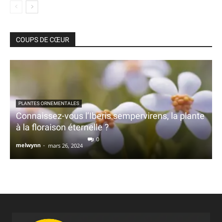
COUPS DE CŒUR
PLANTES ORNEMENTALES
Connaissez-vous l’Iberis sempervirens, la plante
à la floraison éternelle ?
0
melwynn
-
mars 26, 2024