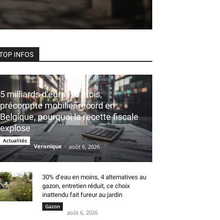
TOP INFOS
5 milliards d’euros, 6 mois,
précompte mobilier record en
Belgique, pourquoi la recette fiscale
explose
Actualités
Veronique
-
août 6, 2026
30% d’eau en moins, 4 alternatives au
gazon, entretien réduit, ce choix
inattendu fait fureur au jardin
Gazon
août 6, 2026