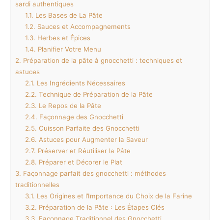
sardi authentiques
1.1.
Les Bases de La Pâte
1.2.
Sauces et Accompagnements
1.3.
Herbes et Épices
1.4.
Planifier Votre Menu
2.
Préparation de la pâte à gnocchetti : techniques et
astuces
2.1.
Les Ingrédients Nécessaires
2.2.
Technique de Préparation de la Pâte
2.3.
Le Repos de la Pâte
2.4.
Façonnage des Gnocchetti
2.5.
Cuisson Parfaite des Gnocchetti
2.6.
Astuces pour Augmenter la Saveur
2.7.
Préserver et Réutiliser la Pâte
2.8.
Préparer et Décorer le Plat
3.
Façonnage parfait des gnocchetti : méthodes
traditionnelles
3.1.
Les Origines et l’Importance du Choix de la Farine
3.2.
Préparation de la Pâte : Les Étapes Clés
3.3.
Façonnage Traditionnel des Gnocchetti