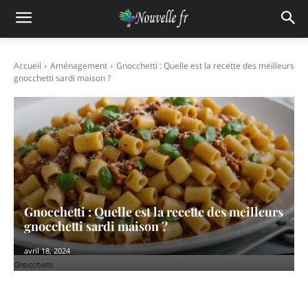
Accueil
Aménagement
Gnocchetti : Quelle est la recette des meilleurs
gnocchetti sardi maison ?
Gnocchetti : Quelle est la recette des meilleurs
gnocchetti sardi maison ?
avril 18, 2024
Gnocchetti
Facebook
X
Pinterest
WhatsAp