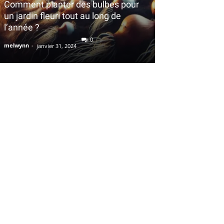
Comment planter des bulbes pour
un jardin fleuri tout au long de
l’année ?
0
melwynn
-
janvier 31, 2024