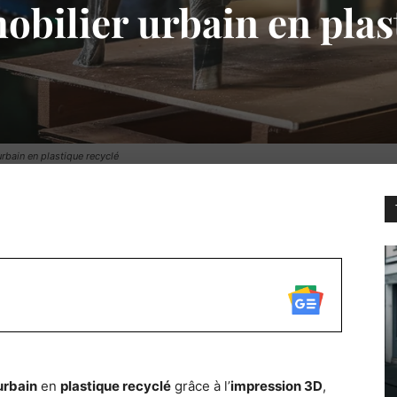
bilier urbain en plas
rbain en plastique recyclé
WhatsApp
urbain
en
plastique recyclé
grâce à l’
impression 3D
,