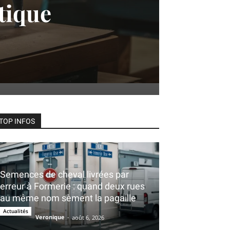
tique
TOP INFOS
Semences de cheval livrées par
erreur à Formerie : quand deux rues
au même nom sèment la pagaille
Actualités
Veronique
-
août 6, 2026