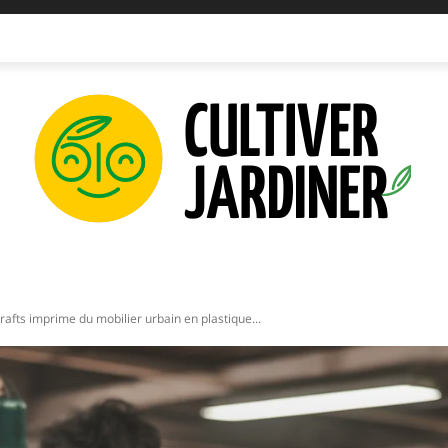
IPEMENTS
INNOVATIONS
PLANTATIONS
PERMAC
rafts imprime du mobilier urbain en plastique...