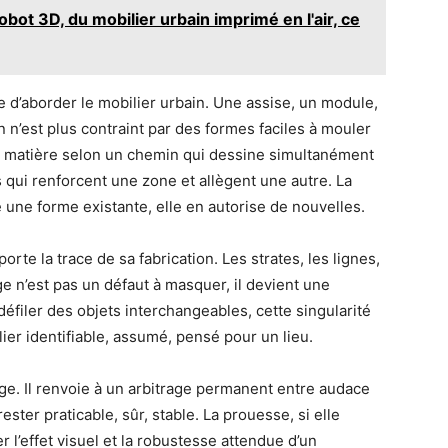
obot 3D, du mobilier urbain imprimé en l'air, ce
e d’aborder le mobilier urbain. Une assise, un module,
 n’est plus contraint par des formes faciles à mouler
a matière selon un chemin qui dessine simultanément
s qui renforcent une zone et allègent une autre. La
une forme existante, elle en autorise de nouvelles.
orte la trace de sa fabrication. Les strates, les lignes,
e n’est pas un défaut à masquer, il devient une
 défiler des objets interchangeables, cette singularité
lier identifiable, assumé, pensé pour un lieu.
mage. Il renvoie à un arbitrage permanent entre audace
rester praticable, sûr, stable. La prouesse, si elle
r l’effet visuel et la robustesse attendue d’un