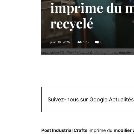
imprime du mo
recyclé
juin 30, 2026
175
0
Impression 3D : Post Industrial Crafts imprime du mobilier u
Facebook
X
Pinterest
Suivez-nous sur Google Actualités
Post Industrial Crafts
imprime du
mobilier 