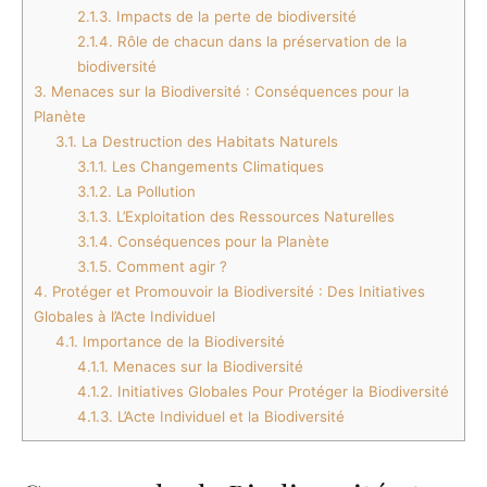
2.1.3.
Impacts de la perte de biodiversité
2.1.4.
Rôle de chacun dans la préservation de la
biodiversité
3.
Menaces sur la Biodiversité : Conséquences pour la
Planète
3.1.
La Destruction des Habitats Naturels
3.1.1.
Les Changements Climatiques
3.1.2.
La Pollution
3.1.3.
L’Exploitation des Ressources Naturelles
3.1.4.
Conséquences pour la Planète
3.1.5.
Comment agir ?
4.
Protéger et Promouvoir la Biodiversité : Des Initiatives
Globales à l’Acte Individuel
4.1.
Importance de la Biodiversité
4.1.1.
Menaces sur la Biodiversité
4.1.2.
Initiatives Globales Pour Protéger la Biodiversité
4.1.3.
L’Acte Individuel et la Biodiversité