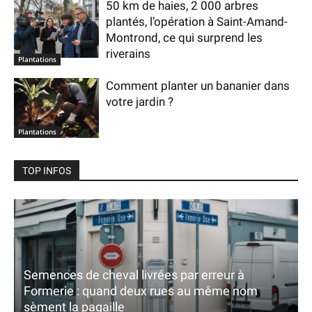
50 km de haies, 2 000 arbres
plantés, l’opération à Saint-Amand-
Montrond, ce qui surprend les
riverains
Plantations
Comment planter un bananier dans
votre jardin ?
Plantations
TOP INFOS
Semences de cheval livrées par erreur à
Formerie : quand deux rues au même nom
sèment la pagaille