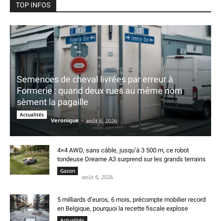
TOP INFOS
Semences de cheval livrées par erreur à
Formerie : quand deux rues au même nom
sèment la pagaille
Actualités
Veronique
-
août 6, 2026
4×4 AWD, sans câble, jusqu’à 3 500 m, ce robot
tondeuse Dreame A3 surprend sur les grands terrains
Gazon
août 6, 2026
5 milliards d’euros, 6 mois, précompte mobilier record
en Belgique, pourquoi la recette fiscale explose
Actualités