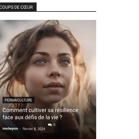
COUPS DE CŒUR
PERMACULTURE
Comment cultiver sa résilience
face aux défis de la vie ?
0
melwynn
-
février 8, 2024