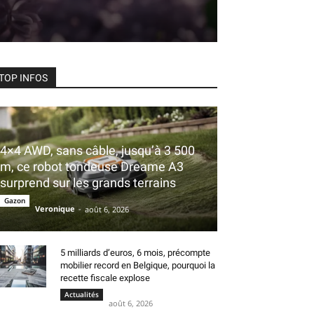
TOP INFOS
4×4 AWD, sans câble, jusqu’à 3 500
m, ce robot tondeuse Dreame A3
surprend sur les grands terrains
Gazon
Veronique
-
août 6, 2026
5 milliards d’euros, 6 mois, précompte
mobilier record en Belgique, pourquoi la
recette fiscale explose
Actualités
août 6, 2026