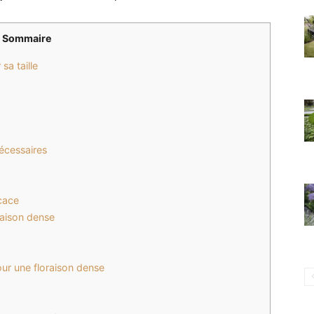
Sommaire
sa taille
nécessaires
icace
raison dense
our une floraison dense