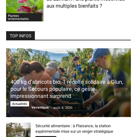
aux multiples bienfaits ?
Plantes
ornementales
TOP INFOS
400 kg d’abricots bio, 1 récolte solidaire à Glun,
pour le Secours populaire, ce geste
impressionnant surprend
Actualités
Veronique
-
août 8, 2026
Sécurité alimentaire : à Plaisance, la station
expérimentale mise sur un verger stratégique