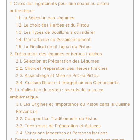
1.
Choix des ingrédients pour une soupe au pistou
authentique
1.1.
La Sélection des Légumes
1.2.
Le choix des Herbes et du Pistou
1.3.
Les Types de Bouillons à considérer
1.4.
L’importance de l’Assaisonnement
1.5.
La Finalisation et L’ajout du Pistou
2.
Préparation des légumes et herbes fraîches
2.1.
Sélection et Préparation des Légumes
2.2.
Choix et Préparation des Herbes Fraîches
2.3.
Assemblage et Mise en Pot du Pistou
2.4.
Cuisson Douce et Intégration des Composants
3.
La réalisation du pistou : secrets de la sauce
emblématique
3.1.
Les Origines et l’Importance du Pistou dans la Cuisine
Provençale
3.2.
Composition Traditionnelle du Pistou
3.3.
Techniques de Préparation et Astuces
3.4.
Variations Modernes et Personnalisations
4.
Étapes de cuisson pour une soupe riche et savoureuse