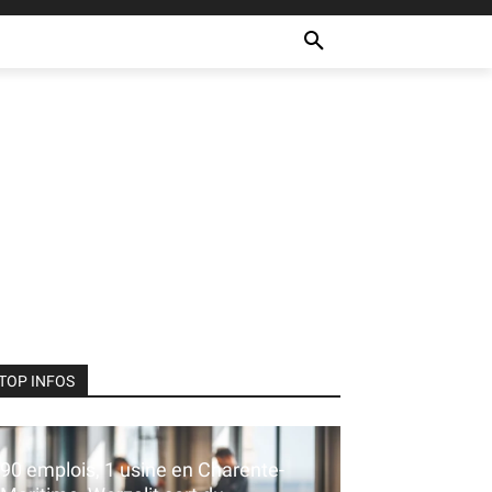
ULTURE
RECETTES
MORE
TOP INFOS
90 emplois, 1 usine en Charente-