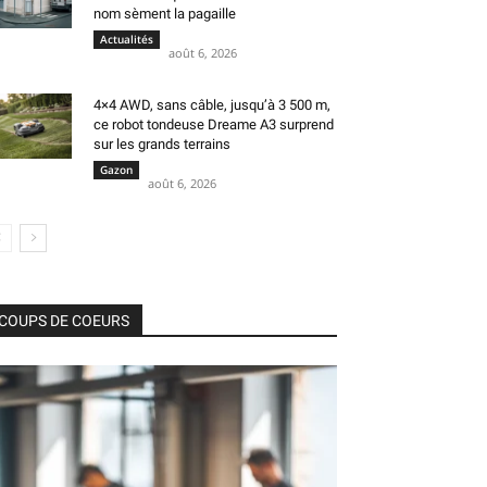
nom sèment la pagaille
Actualités
août 6, 2026
4×4 AWD, sans câble, jusqu’à 3 500 m,
ce robot tondeuse Dreame A3 surprend
sur les grands terrains
Gazon
août 6, 2026
COUPS DE COEURS