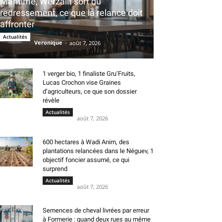
Maritime, Werzalit sort du
redressement, ce que la relance doit
affronter
Actualités
Veronique
-
août 7, 2026
1 verger bio, 1 finaliste Gru’Fruits,
Lucas Crochon vise Graines
d’agriculteurs, ce que son dossier
révèle
Actualités
août 7, 2026
600 hectares à Wadi Anim, des
plantations relancées dans le Néguev, 1
objectif foncier assumé, ce qui
surprend
Actualités
août 7, 2026
Semences de cheval livrées par erreur
à Formerie : quand deux rues au même