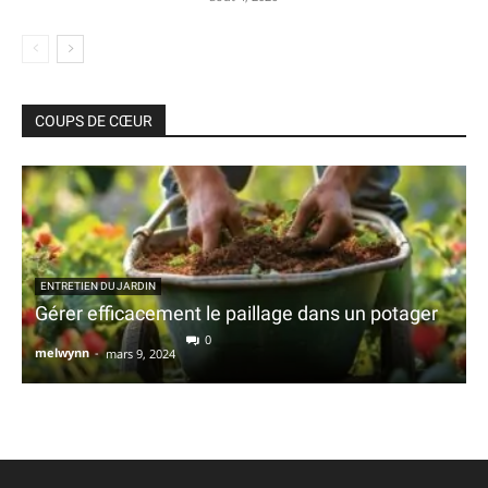
COUPS DE CŒUR
ENTRETIEN DU JARDIN
Gérer efficacement le paillage dans un potager
0
melwynn
-
mars 9, 2024