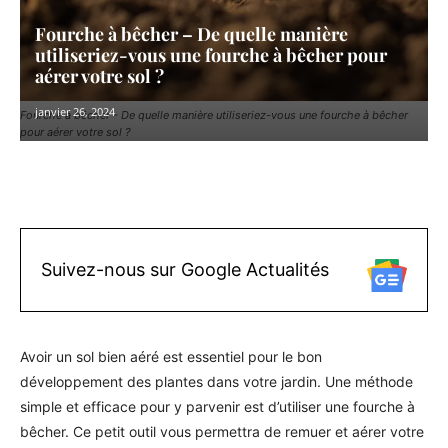
Fourche à bêcher – De quelle manière
utiliseriez-vous une fourche à bêcher pour
aérer votre sol ?
janvier 26, 2024
Fourche à bêcher - De quelle manière utiliseriez-vous une fourche à bêcher
pour aérer votre sol ?
Facebook
X
Pinterest
WhatsAp
Suivez-nous sur Google Actualités
Avoir un sol bien aéré est essentiel pour le bon
développement des plantes dans votre jardin. Une méthode
simple et efficace pour y parvenir est d’utiliser une fourche à
bêcher. Ce petit outil vous permettra de remuer et aérer votre