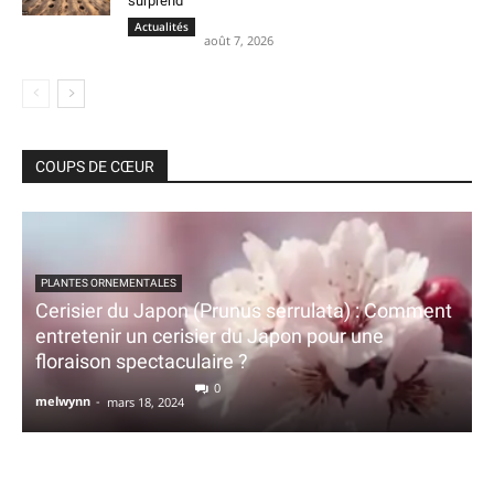
surprend
Actualités
août 7, 2026
COUPS DE CŒUR
PLANTES ORNEMENTALES
Cerisier du Japon (Prunus serrulata) : Comment
entretenir un cerisier du Japon pour une
floraison spectaculaire ?
0
melwynn
-
mars 18, 2024