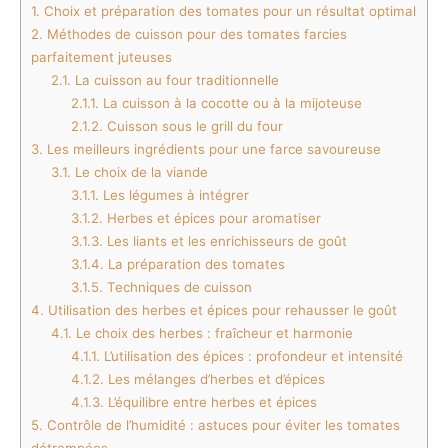
1.
Choix et préparation des tomates pour un résultat optimal
2.
Méthodes de cuisson pour des tomates farcies
parfaitement juteuses
2.1.
La cuisson au four traditionnelle
2.1.1.
La cuisson à la cocotte ou à la mijoteuse
2.1.2.
Cuisson sous le grill du four
3.
Les meilleurs ingrédients pour une farce savoureuse
3.1.
Le choix de la viande
3.1.1.
Les légumes à intégrer
3.1.2.
Herbes et épices pour aromatiser
3.1.3.
Les liants et les enrichisseurs de goût
3.1.4.
La préparation des tomates
3.1.5.
Techniques de cuisson
4.
Utilisation des herbes et épices pour rehausser le goût
4.1.
Le choix des herbes : fraîcheur et harmonie
4.1.1.
L’utilisation des épices : profondeur et intensité
4.1.2.
Les mélanges d’herbes et d’épices
4.1.3.
L’équilibre entre herbes et épices
5.
Contrôle de l’humidité : astuces pour éviter les tomates
détrempées