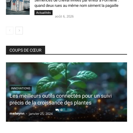
Semences de cheval livrées par erreur à Formerie :
quand deux rues au même nom sèment la pagaille
Actualités
août 6, 2026
COUPS DE CŒUR
INNOVATIONS
Les meilleurs outils connectés pour un suivi
précis de la croissance des plantes
0
melwynn
-
janvier 25, 2024