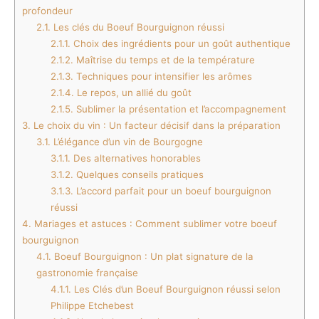
profondeur
2.1.
Les clés du Boeuf Bourguignon réussi
2.1.1.
Choix des ingrédients pour un goût authentique
2.1.2.
Maîtrise du temps et de la température
2.1.3.
Techniques pour intensifier les arômes
2.1.4.
Le repos, un allié du goût
2.1.5.
Sublimer la présentation et l’accompagnement
3.
Le choix du vin : Un facteur décisif dans la préparation
3.1.
L’élégance d’un vin de Bourgogne
3.1.1.
Des alternatives honorables
3.1.2.
Quelques conseils pratiques
3.1.3.
L’accord parfait pour un boeuf bourguignon
réussi
4.
Mariages et astuces : Comment sublimer votre boeuf
bourguignon
4.1.
Boeuf Bourguignon : Un plat signature de la
gastronomie française
4.1.1.
Les Clés d’un Boeuf Bourguignon réussi selon
Philippe Etchebest