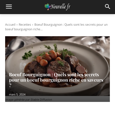
Accueil
Recettes
Boeuf Bourguignon : Quels sont les secrets pour un
boeuf bourguignon riche...
Boeuf Bourguignon : Quels sont les secrets
pour un boeuf bourguignon riche en saveurs
?
mars 5, 2024
Image générée par Stable Diffusion
Facebook
X
Pinterest
WhatsAp