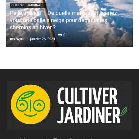
OUTILS DE JARDINAGE
Pelle à neige – De quelle manière utiliseriez-
vous une pelle à neige pour dégager les
chemins en hiver ?
0
melwynn
-
janvier 26, 2024