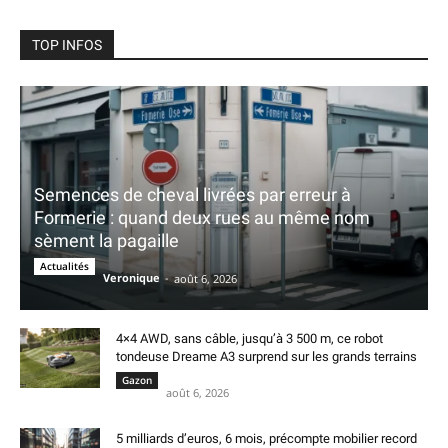
TOP INFOS
Semences de cheval livrées par erreur à
Formerie : quand deux rues au même nom
sèment la pagaille
Actualités
Veronique
-
août 6, 2026
4×4 AWD, sans câble, jusqu’à 3 500 m, ce robot
tondeuse Dreame A3 surprend sur les grands terrains
Gazon
août 6, 2026
5 milliards d’euros, 6 mois, précompte mobilier record