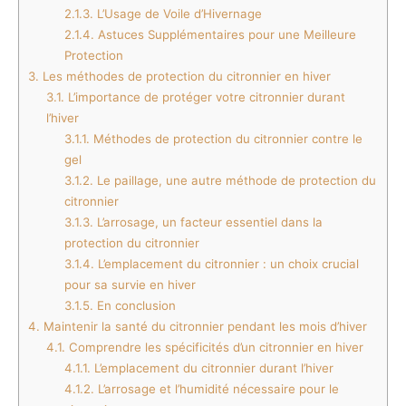
2.1.3.
L’Usage de Voile d’Hivernage
2.1.4.
Astuces Supplémentaires pour une Meilleure
Protection
3.
Les méthodes de protection du citronnier en hiver
3.1.
L’importance de protéger votre citronnier durant
l’hiver
3.1.1.
Méthodes de protection du citronnier contre le
gel
3.1.2.
Le paillage, une autre méthode de protection du
citronnier
3.1.3.
L’arrosage, un facteur essentiel dans la
protection du citronnier
3.1.4.
L’emplacement du citronnier : un choix crucial
pour sa survie en hiver
3.1.5.
En conclusion
4.
Maintenir la santé du citronnier pendant les mois d’hiver
4.1.
Comprendre les spécificités d’un citronnier en hiver
4.1.1.
L’emplacement du citronnier durant l’hiver
4.1.2.
L’arrosage et l’humidité nécessaire pour le