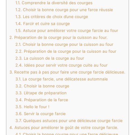
1.1.
Comprendre la diversité des courges
1.2.
Choisir la bonne courge pour une farce réussie
1.3.
Les critères de choix d’une courge
1.4.
Farcir et cuire sa courge
1.5.
Astuce pour améliorer votre courge farcie au four
2.
Préparation de la courge pour la cuisson au four.
2.1.
Choisir la bonne courge pour la cuisson au four
2.2.
Préparation de la courge pour la cuisson au four
2.3.
La cuisson de la courge au four
2.4.
Idées pour servir votre courge cuite au four
3.
Recette pas à pas pour faire une courge farcie délicieuse.
3.1.
La courge farcie, une délicatesse automnale
3.2.
Choisir la bonne courge
3.3.
L’étape de préparation
3.4.
Préparation de la farce
3.5.
Hello le four !
3.6.
Servir la courge farcie
3.7.
Quelques astuces pour une délicieuse courge farcie
4.
Astuces pour améliorer le goût de votre courge farcie.
4.1.
Choisir la bonne courge pour une farce délicieuse