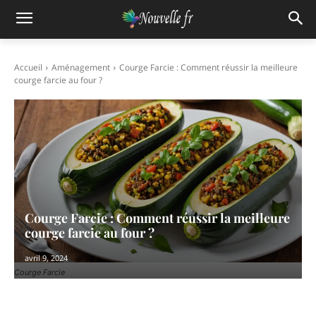
Accueil
Aménagement
Courge Farcie : Comment réussir la meilleure
courge farcie au four ?
Courge Farcie : Comment réussir la meilleure
courge farcie au four ?
avril 9, 2024
Courge Farcie
Facebook
X
Pinterest
WhatsAp