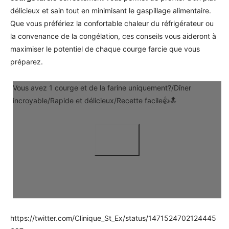
délicieux et sain tout en minimisant le gaspillage alimentaire.
Que vous préfériez la confortable chaleur du réfrigérateur ou
la convenance de la congélation, ces conseils vous aideront à
maximiser le potentiel de chaque courge farcie que vous
préparez.
Vous avez 1 courge et de la farine uniquement?/Dîner
incroyable/Rapide et délicieux/Recette facile👍🔝
https://twitter.com/Clinique_St_Ex/status/1471524702124445