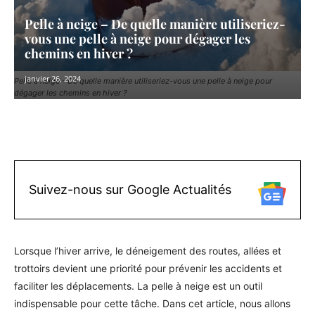
Pelle à neige – De quelle manière utiliseriez-
vous une pelle à neige pour dégager les
chemins en hiver ?
janvier 26, 2024
Pelle à neige - De quelle manière utiliseriez-vous une pelle à neige pour
dégager les chemins en hiver ?
Facebook
X
Pinterest
WhatsAp
Suivez-nous sur Google Actualités
Lorsque l’hiver arrive, le déneigement des routes, allées et
trottoirs devient une priorité pour prévenir les accidents et
faciliter les déplacements. La pelle à neige est un outil
indispensable pour cette tâche. Dans cet article, nous allons