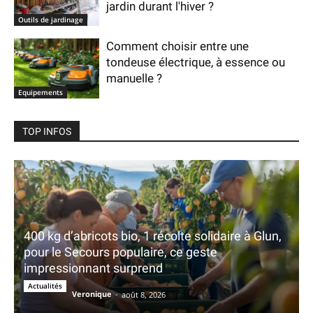
jardin durant l'hiver ?
Outils de jardinage
Comment choisir entre une
tondeuse électrique, à essence ou
manuelle ?
Equipements
TOP INFOS
400 kg d’abricots bio, 1 récolte solidaire à Glun,
pour le Secours populaire, ce geste
impressionnant surprend
Actualités
Veronique
-
août 8, 2026