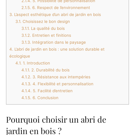
2.1.4.
5. Possibilité de personnalisation
2.1.5.
6. Respect de l’environnement
3.
L’aspect esthétique d’un abri de jardin en bois
3.1.
Choisissez le bon design
3.1.1.
La qualité du bois
3.1.2.
Entretien et finitions
3.1.3.
Intégration dans le paysage
4.
L’abri de jardin en bois : une solution durable et
écologique
4.1.
1. Introduction
4.1.1.
2. Durabilité du bois
4.1.2.
3. Résistance aux intempéries
4.1.3.
4. Flexibilité et personnalisation
4.1.4.
5. Facilité d’entretien
4.1.5.
6. Conclusion
Pourquoi choisir un abri de
jardin en bois ?