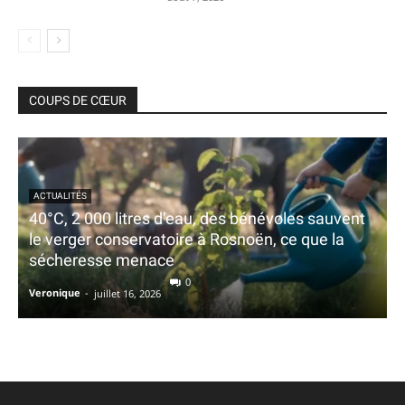
COUPS DE CŒUR
ACTUALITÉS
40°C, 2 000 litres d’eau, des bénévoles sauvent
le verger conservatoire à Rosnoën, ce que la
sécheresse menace
0
Veronique
-
juillet 16, 2026