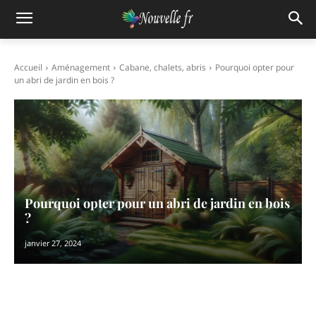
Accueil
Aménagement
Cabane, chalets, abris
Pourquoi opter pour
un abri de jardin en bois ?
Pourquoi opter pour un abri de jardin en bois
?
janvier 27, 2024
Facebook
X
Pinterest
WhatsAp