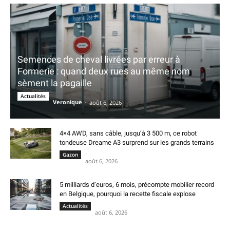
Semences de cheval livrées par erreur à
Formerie : quand deux rues au même nom
sèment la pagaille
Actualités
Veronique
-
août 6, 2026
4×4 AWD, sans câble, jusqu’à 3 500 m, ce robot
tondeuse Dreame A3 surprend sur les grands terrains
Gazon
août 6, 2026
5 milliards d’euros, 6 mois, précompte mobilier record
en Belgique, pourquoi la recette fiscale explose
Actualités
août 6, 2026