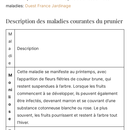
maladies:
Ouest France Jardinage
Description des maladies courantes du prunier
M
al
a
Description
di
e
Cette maladie se manifeste au printemps, avec
M
l’apparition de fleurs flétries de couleur brune, qui
o
restent suspendues à l’arbre. Lorsque les fruits
ni
commencent à se développer, ils peuvent également
li
être infectés, devenant marron et se couvrant d’une
o
substance cotonneuse blanche ou rose. Le plus
s
souvent, les fruits pourrissent et restent à l’arbre tout
e
l’hiver.