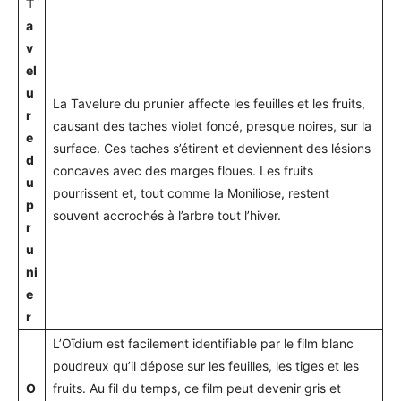
T
a
v
el
u
La Tavelure du prunier affecte les feuilles et les fruits,
r
causant des taches violet foncé, presque noires, sur la
e
surface. Ces taches s’étirent et deviennent des lésions
d
concaves avec des marges floues. Les fruits
u
pourrissent et, tout comme la Moniliose, restent
p
souvent accrochés à l’arbre tout l’hiver.
r
u
ni
e
r
L’Oïdium est facilement identifiable par le film blanc
poudreux qu’il dépose sur les feuilles, les tiges et les
O
fruits. Au fil du temps, ce film peut devenir gris et