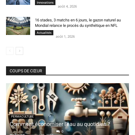
Innovations
août 4, 2026
16 stades, 3 matchs en 6 jours, le gazon naturel au
Mondial relance le procès du synthétique en NFL
Actualités
août 1, 2026
COUPS DE CŒUR
PERMACULTURE
Comment économiser l’eau au quotidien ?
0
melwynn
-