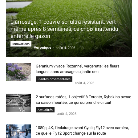
0 arrosage, 1 couvre-sol ultra résistant, vert
même après 8 semaines, ce choix inattendu
enterre le gazon
Innovations
Veronique
-
août 4, 2026
Géranium vivace ‘Rozanne’, vergerette: les fleurs
longues sans arrosage au jardin sec
Plantes ornementales
août 4, 2026
2 surfaces ratées, 1 objectif à Toronto, Rybakina avoue
sa saison heurtée, ce qui surprend le circuit
Actualités
août 4, 2026
1080p, 4K, l’éclairage avant Cycliq Fly12 avec caméra,
ce que le Fly12 Sport change sur la route