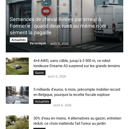
Semences de cheval livrées par erreur à
Formerie : quand deux rues au même nom
sèment la pagaille
Actualités
Veronique
-
août 6, 2026
4×4 AWD, sans câble, jusqu’à 3 500 m, ce robot
tondeuse Dreame A3 surprend sur les grands terrains
Gazon
août 6, 2026
5 milliards d’euros, 6 mois, précompte mobilier record
en Belgique, pourquoi la recette fiscale explose
Actualités
août 6, 2026
30% d’eau en moins, 4 alternatives au gazon, entretien
réduit, ce choix inattendu fait fureur au jardin