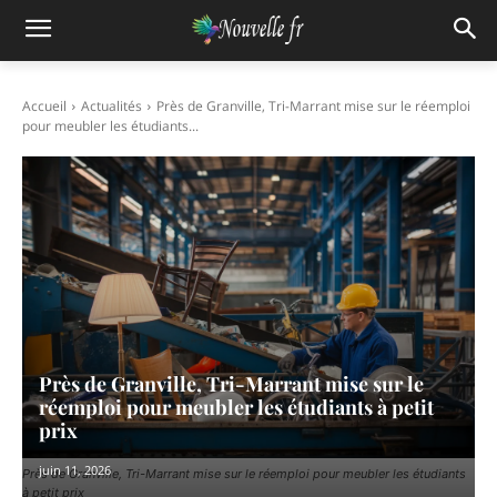
Accueil
Actualités
Près de Granville, Tri-Marrant mise sur le réemploi
pour meubler les étudiants...
Près de Granville, Tri-Marrant mise sur le
réemploi pour meubler les étudiants à petit
prix
juin 11, 2026
Près de Granville, Tri-Marrant mise sur le réemploi pour meubler les étudiants
à petit prix