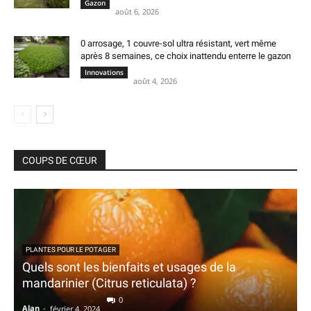
Gazon
août 6, 2026
0 arrosage, 1 couvre-sol ultra résistant, vert même
après 8 semaines, ce choix inattendu enterre le gazon
Innovations
août 4, 2026
COUPS DE CŒUR
PLANTES POUR LE POTAGER
Quels sont les bienfaits et usages de la
mandarinier (Citrus reticulata) ?
0
Alan
-
février 4, 2024