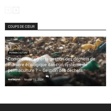
COUPS DE CŒUR
PERMACULTURE
Comment intégrer la gestion des déchets de
manière écologique dans un système de
permaculture ? – Gestion des déchets.
0
melwynn
-
février 15, 2024