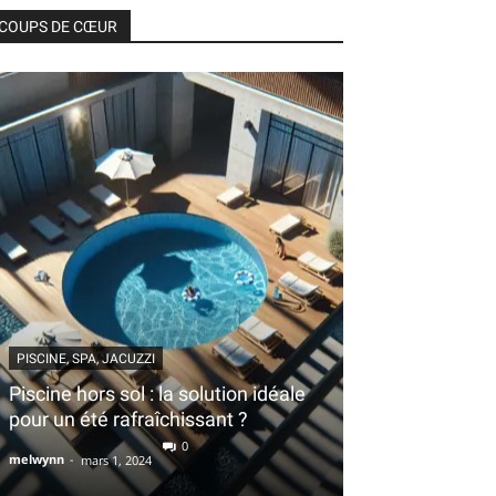
COUPS DE CŒUR
PISCINE, SPA, JACUZZI
Piscine hors sol : la solution idéale
pour un été rafraîchissant ?
0
melwynn
-
mars 1, 2024