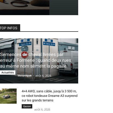
TOP INFOS
Semences de cheval livrées par
erreur à Formerie : quand deux rues
au même nom sèment la pagaille
Actualités
Veronique
-
août 6, 2026
4×4 AWD, sans câble, jusqu’à 3 500 m,
ce robot tondeuse Dreame A3 surprend
sur les grands terrains
Gazon
août 6, 2026