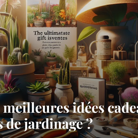
s meilleures idées cad
s de jardinage ?