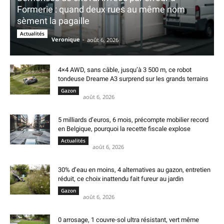
Formerie : quand deux rues au même nom
sèment la pagaille
Actualités
Veronique
-
août 6, 2026
4×4 AWD, sans câble, jusqu’à 3 500 m, ce robot
tondeuse Dreame A3 surprend sur les grands terrains
Gazon
août 6, 2026
5 milliards d’euros, 6 mois, précompte mobilier record
en Belgique, pourquoi la recette fiscale explose
Actualités
août 6, 2026
30% d’eau en moins, 4 alternatives au gazon, entretien
réduit, ce choix inattendu fait fureur au jardin
Gazon
août 6, 2026
0 arrosage, 1 couvre-sol ultra résistant, vert même