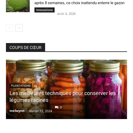
après 8 semaines, ce choix inattendu enterre le gazon
Innovations
août 4, 2026
COUPS DE CŒUR
PLANTATIONS
Les meilleures techniques pour conserver les
légumes racines
0
melwynn
-
février 13, 2024