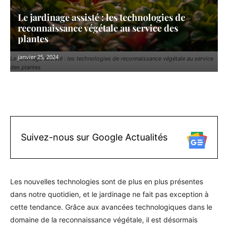
Le jardinage assisté : les technologies de
reconnaissance végétale au service des
plantes
janvier 25, 2024
Le jardinage assisté : les technologies de reconnaissance végétale au service
des plantes
Facebook
X
Pinterest
WhatsAp
Suivez-nous sur Google Actualités
Les nouvelles technologies sont de plus en plus présentes
dans notre quotidien, et le jardinage ne fait pas exception à
cette tendance. Grâce aux avancées technologiques dans le
domaine de la reconnaissance végétale, il est désormais