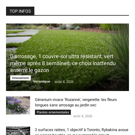
TOP INFOS
0 arrosage, 1 couvre-sol ultra résistant, vert
même après 8 semaines, ce choix inattendu
enterre le gazon
Innovations
Veronique
-
août 4, 2026
Géranium vivace ‘Rozanne’, vergerette: les fleurs
longues sans arrosage au jardin sec
Plantes ornementales
août 4, 2026
2 surfaces ratées, 1 objectif à Toronto, Rybakina avoue