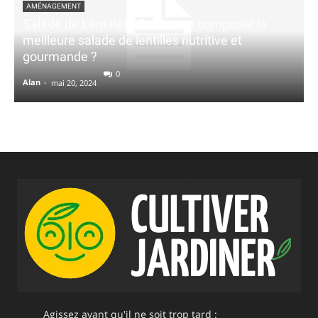
AMÉNAGEMENT
Salade de Lentilles : Comment composer la
meilleure salade de lentilles nutritive et
gourmande ?
0
Alan
-
mai 20, 2024
Agissez avant qu'il ne soit trop tard :