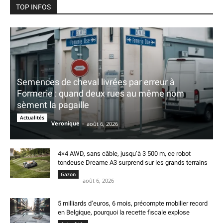
TOP INFOS
Semences de cheval livrées par erreur à
Formerie : quand deux rues au même nom
sèment la pagaille
Actualités
Veronique
-
août 6, 2026
4×4 AWD, sans câble, jusqu’à 3 500 m, ce robot
tondeuse Dreame A3 surprend sur les grands terrains
Gazon
août 6, 2026
5 milliards d’euros, 6 mois, précompte mobilier record
en Belgique, pourquoi la recette fiscale explose