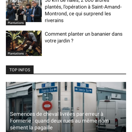
50 km de haies, 2 000 arbres
plantés, l’opération à Saint-Amand-
Montrond, ce qui surprend les
riverains
Plantations
Comment planter un bananier dans
votre jardin ?
Plantations
TOP INFOS
Semences de cheval livrées par erreur à
Formerie : quand deux rues au même nom
sèment la pagaille