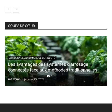
COUPS DE CŒUR
ARROSSAGE AUTOMATIQUE CONNECTÉ
Les avantages des systèmes d’arrosage
connectés face aux méthodes traditionnelles
1
melwynn
-
janvier 25, 2024