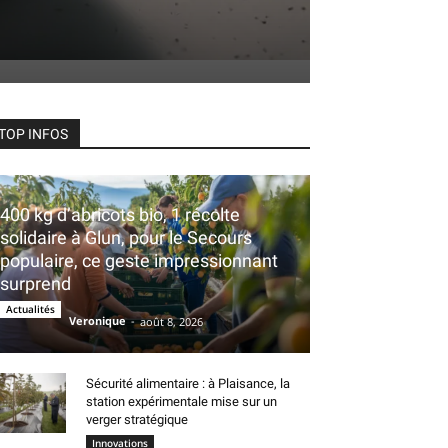
TOP INFOS
400 kg d’abricots bio, 1 récolte
solidaire à Glun, pour le Secours
populaire, ce geste impressionnant
surprend
Actualités
Veronique
-
août 8, 2026
Sécurité alimentaire : à Plaisance, la
station expérimentale mise sur un
verger stratégique
Innovations