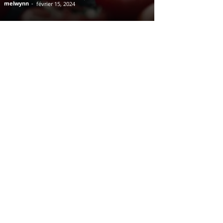
melwynn
-
février 15, 2024