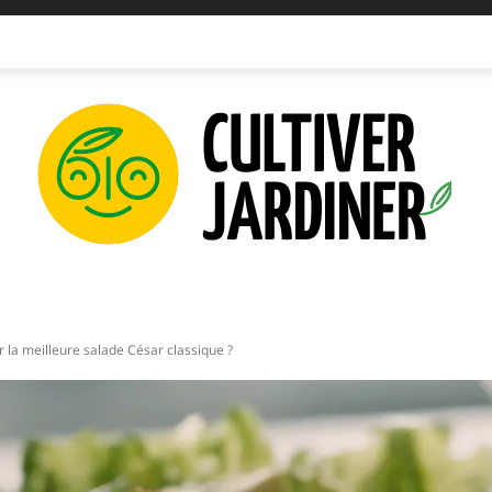
IPEMENTS
INNOVATIONS
PLANTATIONS
PERMAC
la meilleure salade César classique ?