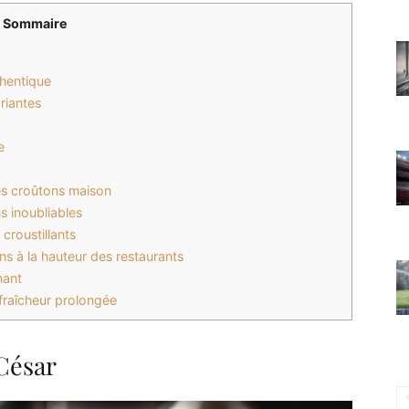
Sommaire
thentique
ariantes
e
es croûtons maison
s inoubliables
croustillants
s à la hauteur des restaurants
nant
fraîcheur prolongée
 César